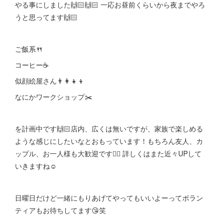
やる事にしました🙌🏻🙌🏻 一応お昼前くらいから夜までやろ
うと思ってます🙌🏻
ご飯系🍴
コーヒー☕️
似顔絵屋さん👨‍👩‍👧‍👦
なにかワークショップ✂️
を計画中です🙌🏻店内、広くは無いですが、家族で楽しめる
ような感じにしたいなとおもっています！もちろん友人、カ
ップル、お一人様も大歓迎です👍🏻 詳しくはまた近々UPして
いきますね☺
日曜日だけど一緒にもりあげてやってもいいよーってボラン
ティアもお待ちしてます😘笑