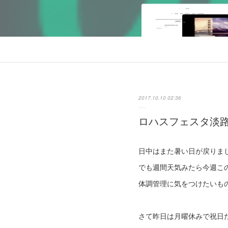
2017.10.10 02:36
ロハスフェスタ淡
日中はまた暑い日が戻りま
でも週間天気みたら今週こ
体調管理に気をつけたいも
さて昨日は月曜休みで祝日