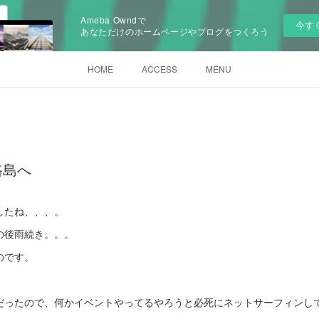
Ameba Owndで
今す
あなただけのホームページやブログをつくろう
HOME
ACCESS
MENU
路島へ
したね、、、。
の後雨続き。。。
のです。
だったので、何かイベントやってるやろうと必死にネットサーフィンし