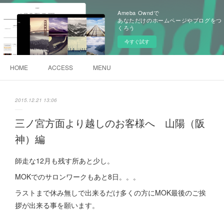
Ameba Owndで
あなただけのホームページやブログをつ
くろう
今すぐ試す
HOME
ACCESS
MENU
2015.12.21 13:06
三ノ宮方面より越しのお客様へ 山陽（阪
神）編
師走な12月も残す所あと少し。
MOKでのサロンワークもあと8日。。。
ラストまで休み無しで出来るだけ多くの方にMOK最後のご挨
拶が出来る事を願います。