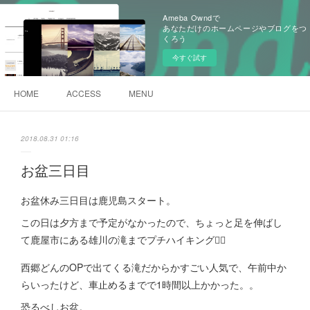
Ameba Owndで
あなただけのホームページやブログをつ
くろう
今すぐ試す
HOME
ACCESS
MENU
2018.08.31 01:16
お盆三日目
お盆休み三日目は鹿児島スタート。
この日は夕方まで予定がなかったので、ちょっと足を伸ばし
て鹿屋市にある雄川の滝までプチハイキング🚶‍♂️
西郷どんのOPで出てくる滝だからかすごい人気で、午前中か
らいったけど、車止めるまでで1時間以上かかった。。
恐るべしお盆。