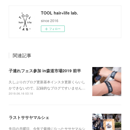
TOOL hair+life lab.
since 2016
フォロー
関連記事
子連れフェス参加 in森道市場2019 前半
久しぶりのブログ更新基本インスタ更新くらいし
かできないので、記録的なブログですいません…
2019.06.16 03:18
ラストササヤマルシェ
先日の月曜日、今年で最後になったササヤマルシ