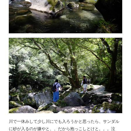
川で一休みして少し川にでも入ろうかと思ったら、サンダル
に砂が入るのが嫌やと、、だから抱っこしとけと。。。泣