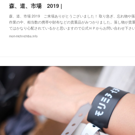
森、道、市場 2019 |
森、道、市場 2019 ご来場ありがとうございました！ 取り急ぎ、忘れ物や
作業の中、相当数の携帯や財布などの貴重品がみつかりました。落し物が貴
てはかなり心配されているかと思いますので公式ＨＰからお問い合わせ下さ
mori-michi-ichiba.info