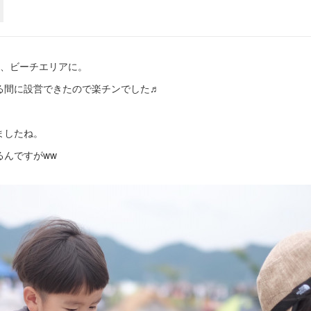
浜、ビーチエリアに。
る間に設営できたので楽チンでした♬
ましたね。
るんですがww