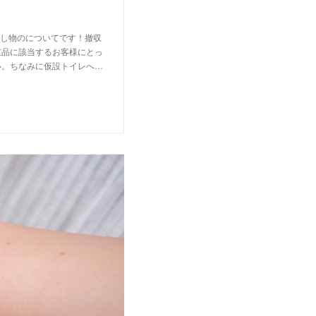
落し物のについてです！撤収
重品に該当するお客様にとっ
い。ちなみに仮設トイレへ…