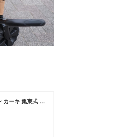
クイックキャンプ ワイドホイール アウトドアワゴン カーキ 集束式 キャリーワゴン QC-CW90｜ROOM - 欲しい! に出会える。